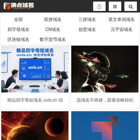
全部
双拼域名
三拼域名
英文单词域名
四字母域名
CN域名
创意域名
元宇宙域名
区块链域名
数字货币域名
精品四字母短域名 uvis.cn 综
选域名不再难，跟着攻略轻松
合评估报告
搞定！你的专属创意域名，手
到擒来！